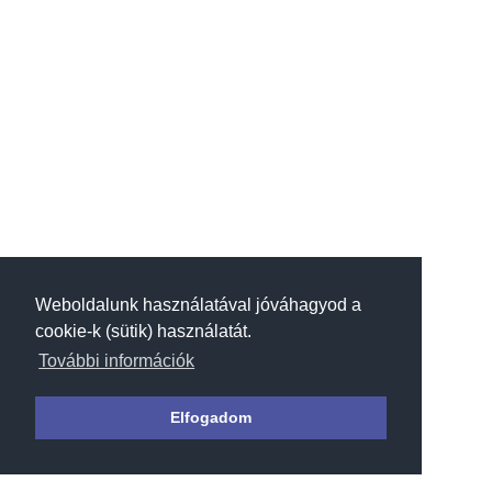
berendezések a bejelentkezést és az
ellenőrzést segítő eszközök. A
beléptetéshez nem kell külön
portaszolgálatot működtetni, mint
ahogyan a nagyobb...
Weboldalunk használatával jóváhagyod a
cookie-k (sütik) használatát.
További információk
Elfogadom