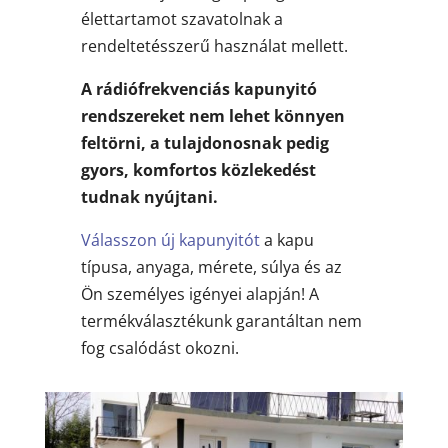
élettartamot szavatolnak a
rendeltetésszerű használat mellett.
A rádiófrekvenciás kapunyitó
rendszereket nem lehet könnyen
feltörni, a tulajdonosnak pedig
gyors, komfortos közlekedést
tudnak nyújtani.
Válasszon új kapunyitót
a kapu
típusa, anyaga, mérete, súlya és az
Ön személyes igényei alapján! A
termékválasztékunk garantáltan nem
fog csalódást okozni.