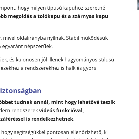
zempont, hogy milyen típusú kapuhoz szeretné
tebb megoldás a tolókapu és a szárnyas kapu
y, mivel oldalirányba nyílnak. Stabil működésük
en egyaránt népszerűek.
ek, és különösen jól illenek hagyományos stílusú
ezekhez a rendszerekhez is halk és gyors
biztonságban
többet tudnak annál, mint hogy lehetővé teszik
odern rendszerek
videós funkcióval,
zzáféréssel is rendelkezhetnek
.
 hogy segítségükkel pontosan ellenőrizhető, ki