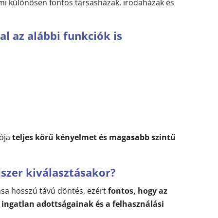
ami különösen fontos társasházak, irodaházak és
l az alábbi funkciók is
iója
teljes körű kényelmet és magasabb szintű
dszer kiválasztásakor?
ása hosszú távú döntés, ezért
fontos, hogy az
ingatlan adottságainak és a felhasználási