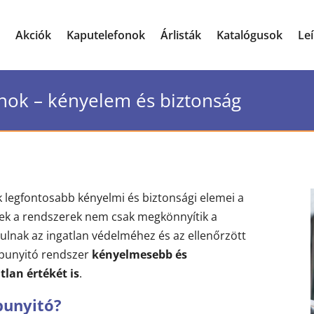
Akciók
Kaputelefonok
Árlisták
Katalógusok
Le
nok – kényelem és biztonság
 legfontosabb kényelmi és biztonsági elemei a
zek a rendszerek nem csak megkönnyítik a
lnak az ingatlan védelméhez és az ellenőrzött
kapunyitó rendszer
kényelmesebb és
tlan értékét is
.
punyitó?