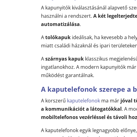
A kapunyitók kiválasztásánál alapvető s
használni a rendszert.
A két legelterjed
automatizálása
.
A
tolókapuk
ideálisak, ha kevesebb a hel
miatt családi házaknál és ipari területek
A
szárnyas kapuk
klasszikus megjelenésű
ingatlanokhoz. A modern kapunyitók már 
működést garantálnak.
A kaputelefonok szerepe a 
A korszerű
kaputelefonok
ma már
jóval 
a kommunikációt a látogatókkal
. A m
mobiltelefonos vezérléssel és távoli ho
A kaputelefonok egyik legnagyobb előnye,