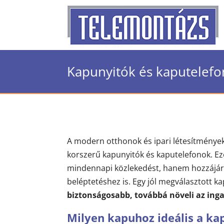
Kapunyitók és kaputelefo
A modern otthonok és ipari létesítmények
korszerű kapunyitók és kaputelefonok. E
mindennapi közlekedést, hanem hozzájáru
beléptetéshez is. Egy jól megválasztott 
biztonságosabb, továbbá növeli az inga
Milyen kapuhoz ideális a ka