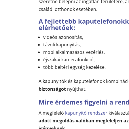
szeretne belépni az ingatlan területére, 
családi otthonok esetében.
A fejlettebb kaputelefonokka
elérhetőek:
videós azonosítás,
távoli kapunyitás,
mobilalkalmazásos vezérlés,
éjszakai kamerafunkció,
több beltéri egység kezelése.
A kapunyitók és kaputelefonok kombinác
biztonságot
nyújthat.
Mire érdemes figyelni a ren
A megfelelő
kapunyitó rendszer
kiválaszt
adott megoldás valóban megfeleljen az 
igényeknek
.