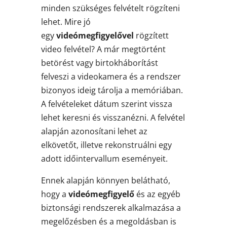
minden szükséges felvételt rögzíteni
lehet. Mire jó
egy
videómegfigyelővel
rögzített
video felvétel? A már megtörtént
betörést vagy birtokháborítást
felveszi a videokamera és a rendszer
bizonyos ideig tárolja a memóriában.
A felvételeket dátum szerint vissza
lehet keresni és visszanézni. A felvétel
alapján azonosítani lehet az
elkövetőt, illetve rekonstruálni egy
adott időintervallum eseményeit.
Ennek alapján könnyen belátható,
hogy a
videómegfigyelő
és az egyéb
biztonsági rendszerek alkalmazása a
megelőzésben és a megoldásban is