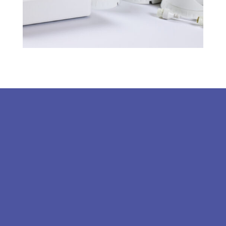
Elérhetőségek
1119 Budapest, Fehérvári