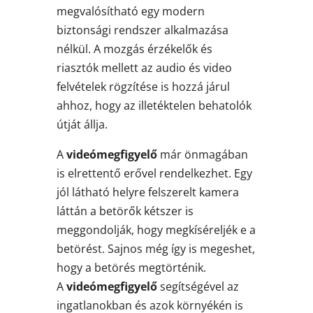
megvalósítható egy modern
biztonsági rendszer alkalmazása
nélkül. A mozgás érzékelők és
riasztók mellett az audio és video
felvételek rögzítése is hozzá járul
ahhoz, hogy az illetéktelen behatolók
útját állja.
A
videómegfigyelő
már önmagában
is elrettentő erővel rendelkezhet. Egy
jól látható helyre felszerelt kamera
láttán a betörők kétszer is
meggondolják, hogy megkíséreljék e a
betörést. Sajnos még így is megeshet,
hogy a betörés megtörténik.
A
videómegfigyelő
segítségével az
ingatlanokban és azok környékén is