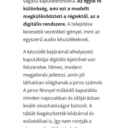
vágású kaputelefonokra.
Az egyik fő
különbség, ami ezt a modellt
megkülönbözteti a régiektől, az a
digitális rendszere.
A telepítése
kevesebb vezetéket igényel, mint az
egyszerű audio készülékeknek.
A készülék bejáratnál elhelyezett
kaputáblája digitális kijelzővel van
felszerelve. Fémes, modern
megjelenés jellemzi, amin jól
láthatóan világítanak a piros számok.
A piros fénnyel működő kaputábla
minden napszakban és időjárásban
kiváló olvashatóságot biztosít. A
táblát kiegészítették kódzárral és
esővédővel is, így nem rontják a