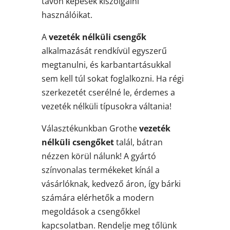
távon képesek kiszolgálni
használóikat.
A
vezeték nélküli csengők
alkalmazását rendkívül egyszerű
megtanulni, és karbantartásukkal
sem kell túl sokat foglalkozni. Ha régi
szerkezetét cserélné le, érdemes a
vezeték nélküli típusokra váltania!
Választékunkban Grothe
vezeték
nélküli csengőket
talál, bátran
nézzen körül nálunk! A gyártó
színvonalas termékeket kínál a
vásárlóknak, kedvező áron, így bárki
számára elérhetők a modern
megoldások a csengőkkel
kapcsolatban. Rendelje meg tőlünk