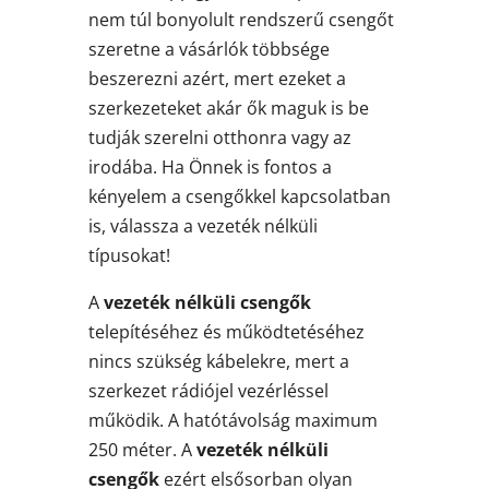
nem túl bonyolult rendszerű csengőt
szeretne a vásárlók többsége
beszerezni azért, mert ezeket a
szerkezeteket akár ők maguk is be
tudják szerelni otthonra vagy az
irodába. Ha Önnek is fontos a
kényelem a csengőkkel kapcsolatban
is, válassza a vezeték nélküli
típusokat!
A
vezeték nélküli csengők
telepítéséhez és működtetéséhez
nincs szükség kábelekre, mert a
szerkezet rádiójel vezérléssel
működik. A hatótávolság maximum
250 méter. A
vezeték nélküli
csengők
ezért elsősorban olyan