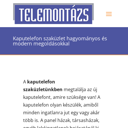
Kaputelefon szaküzlet hagyományos és
modern megoldásokkal
A
kaputelefon
szaküzletünkben
megtalálja az új
kaputelefont, amire szüksége van! A
kaputelefon olyan készülék, amiből
minden ingatlanra jut egy vagy akár
több is. A panel házak, társasházak,
egyéb lakóingatlanok bejáratánál ki