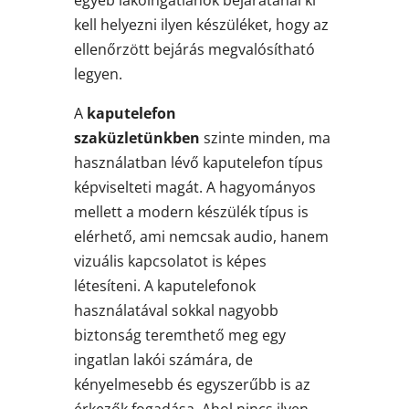
kell helyezni ilyen készüléket, hogy az
ellenőrzött bejárás megvalósítható
legyen.
A
kaputelefon
szaküzletünkben
szinte minden, ma
használatban lévő kaputelefon típus
képviselteti magát. A hagyományos
mellett a modern készülék típus is
elérhető, ami nemcsak audio, hanem
vizuális kapcsolatot is képes
létesíteni. A kaputelefonok
használatával sokkal nagyobb
biztonság teremthető meg egy
ingatlan lakói számára, de
kényelmesebb és egyszerűbb is az
érkezők fogadása. Ahol nincs ilyen