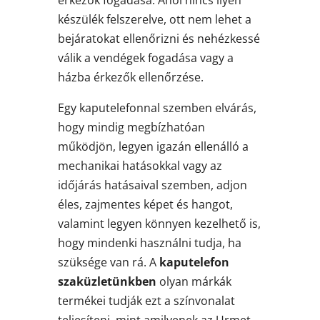
készülék felszerelve, ott nem lehet a
bejáratokat ellenőrizni és nehézkessé
válik a vendégek fogadása vagy a
házba érkezők ellenőrzése.
Egy kaputelefonnal szemben elvárás,
hogy mindig megbízhatóan
működjön, legyen igazán ellenálló a
mechanikai hatásokkal vagy az
időjárás hatásaival szemben, adjon
éles, zajmentes képet és hangot,
valamint legyen könnyen kezelhető is,
hogy mindenki használni tudja, ha
szüksége van rá. A
kaputelefon
szaküzletünkben
olyan márkák
termékei tudják ezt a színvonalat
teljesíteni, mint amilyenek az Urmet