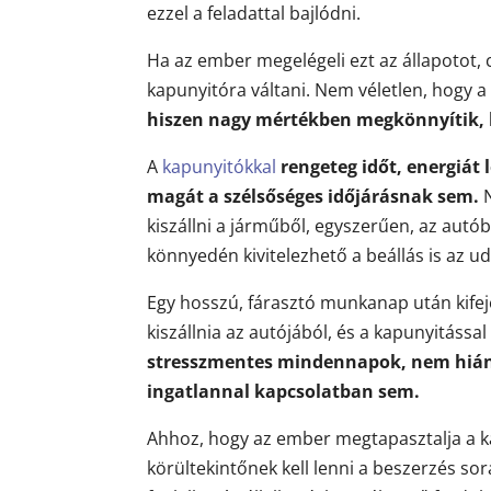
ezzel a feladattal bajlódni.
Ha az ember megelégeli ezt az állapotot,
kapunyitóra váltani. Nem véletlen, hogy 
hiszen nagy mértékben megkönnyítik,
A
kapunyitókkal
rengeteg időt, energiát
magát a szélsőséges időjárásnak sem.
kiszállni a járműből, egyszerűen, az autóbó
könnyedén kivitelezhető a beállás is az u
Egy hosszú, fárasztó munkanap után kifej
kiszállnia az autójából, és a kapunyitássa
stresszmentes mindennapok, nem hiány
ingatlannal kapcsolatban sem.
Ahhoz, hogy az ember megtapasztalja a k
körültekintőnek kell lenni a beszerzés sor