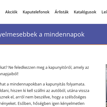
Akciók
Kaputelefonok
Árlisták
Katalógusok
Le
nyelmesebbek a mindennapok
kat? Ne feledkezzen meg a kapunyitóról, amely az
nnapjaiból!
hat a mindennapokban a kapunyitás folyamata.
ni, hiszen ki kell szállni az autóból, utána vissza
vesznek el, arról nem beszélve, hogy a szélsőséges
ülményeket. Esőben, hőségben igen kényelmetlen