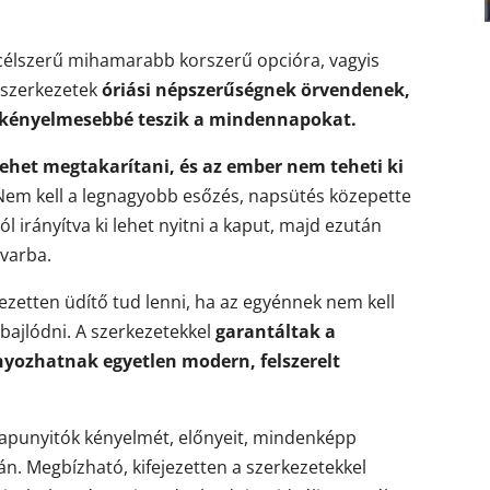
 célszerű mihamarabb korszerű opcióra, vagyis
a szerkezetek
óriási népszerűségnek örvendenek,
 kényelmesebbé teszik a mindennapokat.
 lehet megtakarítani, és az ember nem teheti ki
Nem kell a legnagyobb esőzés, napsütés közepette
l irányítva ki lehet nyitni a kaput, majd ezután
dvarba.
ezetten üdítő tud lenni, ha az egyénnek nem kell
l bajlódni. A szerkezetekkel
garantáltak a
ozhatnak egyetlen modern, felszerelt
apunyitók kényelmét, előnyeit, mindenképp
án. Megbízható, kifejezetten a szerkezetekkel