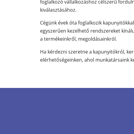
foglalkozó vállalkozáshoz célszerű forduln
kiválasztásához.
Cégünk évek óta foglalkozik kapunyitókkal
egyszerűen kezelhető rendszereket kínál
a termékeinkről, megoldásainkról.
Ha kérdezni szeretne a kapunyitókról, k
elérhetőségeinken, ahol munkatársaink ké