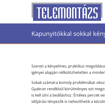
Kapunyitókkal sokkal ké
Szereti a kényelmes, praktikus megoldáso
igényei alapján nélkülözhetetlen a minde
Sokak számára komoly problémákat okoz
Gyakran rendkívül körülményes ezt megolda
is kell ülni a beálláshoz. Értékes percek 
időjárási tényezők is nehezíthetik a kör