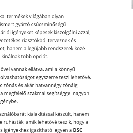
kai termékek világában olyan
lismert gyártó csúcsminőségű
rlói igényeket képesek kiszolgálni azzal,
zetékes riasztókból terveznek és
ket, hanem a legújabb rendszerek közé
s kínálnak több opciót.
zővel vannak ellátva, ami a könnyű
eolvashatóságot egyszerre teszi lehetővé.
yolc zónás és akár hatvannégy zónáig
e a megfelelő szakmai segítséggel nagyon
igénybe.
ználóbarát kialakítással készült, hanem
elruházták, amik lehetővé teszik, hogy a
 igényekhez igazítható legyen a
DSC