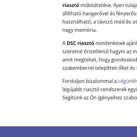
riasztó
működtetése. Ilyen tulaj
állítható hangerővel és fényerős
használható, a távozó mód és o
nagy memória.
A
DSC riasztó
mindenkinek ajánl
szeretné őrizetlenül hagyni az in
amit megtehet, hogy gondoskodi
szakemberrel telepítteti őket és
Forduljon bizalommal a
cégünk
legújabb riasztó rendszerek egy
Segítünk az Ön igényeihez szabot