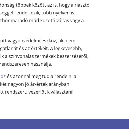
donság többek között az is, hogy a riasztó
séggel rendelkezik, több nyelven is
tthonmaradó mód közötti váltás vagy a
ott vagyonvédelmi eszköz, aki nem
gatlanát és az értékeit. A legkevesebb,
k a színvonalas termékek beszerzéséről,
 rendszeresen használja.
höz
és azonnal meg tudja rendelni a
ikét nagyon jó ár-érték arányban!
t rendszert, vezérlőt kiválasztani!