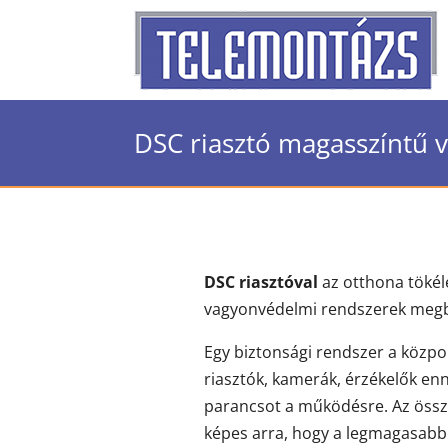
DSC riasztó magasszíntű
DSC riasztóval
az otthona tökél
vagyonvédelmi rendszerek megbí
Egy biztonsági rendszer a közpo
riasztók, kamerák, érzékelők en
parancsot a működésre. Az össze
képes arra, hogy a legmagasabb