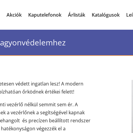
Akciók
Kaputelefonok
Árlisták
Katalógusok
Le
 vagyonvédelemhez
etesen védett ingatlan lesz! A modern
zhatóan őrködnek értékei felett!
nti vezérlő nélkül semmit sem ér. A
nek a vezérlőnek a segítségével kapnak
hangolt és precízen beállított rendszer
 hatékonyságon végezzék el a