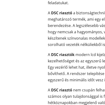
feladatukat.
A
DSC riasztó
a biztonságtechni
meghatározó termék, ami egy e
berendezése. A legszélesebb vásá
hogy nemcsak a hagyományos, ve
készítenek színvonalas modelle
sorolható vezeték nélküliekből i
A
DSC riasztók
modern lcd kijel
kezelhetőséget és az egyszerű l
Egy vezérlő lehet hat, illetve n
bővíthető. A rendszer telepítés
egyszerű és minimális időt vesz 
A
DSC riasztó
nem csupán felhas
számos olyan tulajdonsággal is f
hétköznapokban megjelenő valós